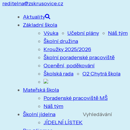
reditelna@zskrusovice.cz
Aktuality
Základní škola
Výuka
Učební plány
Náš tým
Školní družina
Kroužky 2025/2026
Školní poradenské pracoviště
Ocenění, poděkování
Školská rada
O2 Chytrá škola
Mateřská škola
Poradenské pracoviště MŠ
Náš tým
Školní jídelna
Vyhledávání
JÍDELNÍ LÍSTEK