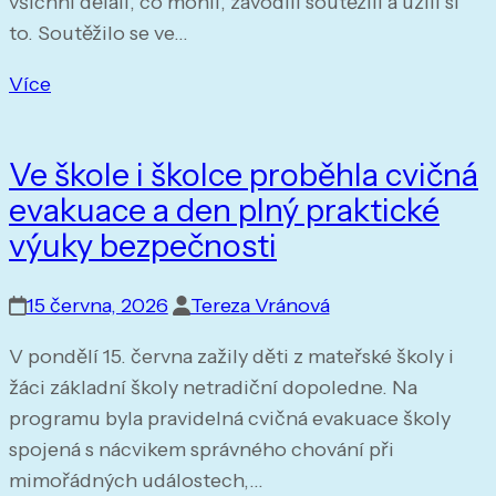
všichni dělali, co mohli, závodili soutěžili a užili si
to. Soutěžilo se ve…
Více
Ve škole i školce proběhla cvičná
evakuace a den plný praktické
výuky bezpečnosti
15 června, 2026
Tereza Vránová
V pondělí 15. června zažily děti z mateřské školy i
žáci základní školy netradiční dopoledne. Na
programu byla pravidelná cvičná evakuace školy
spojená s nácvikem správného chování při
mimořádných událostech,…