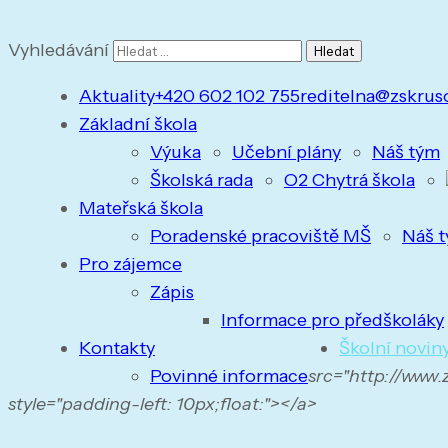
Vyhledávání
Aktuality
+420 602 102 755
reditelna@zskrus
Základní škola
Výuka
Učební plány
Náš tým
Školská rada
O2 Chytrá škola
Mateřská škola
Poradenské pracoviště MŠ
Náš 
Pro zájemce
Zápis
Informace pro předškoláky
Kontakty
Školní novin
Povinné informace
src="http://www
style="padding-left: 10px;float:"></a>