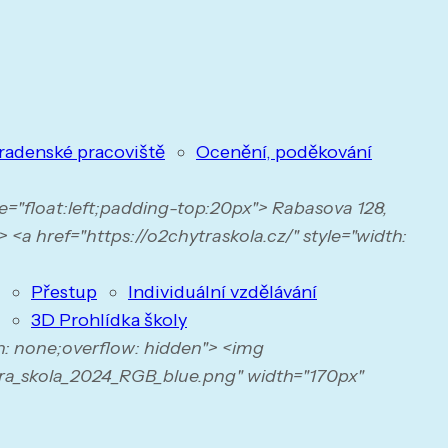
radenské pracoviště
Ocenění, poděkování
yle="float:left;padding-top:20px"> Rabasova 128,
 <a href="https://o2chytraskola.cz/" style="width:
Přestup
Individuální vzdělávání
3D Prohlídka školy
n: none;overflow: hidden"> <img
ra_skola_2024_RGB_blue.png" width="170px"