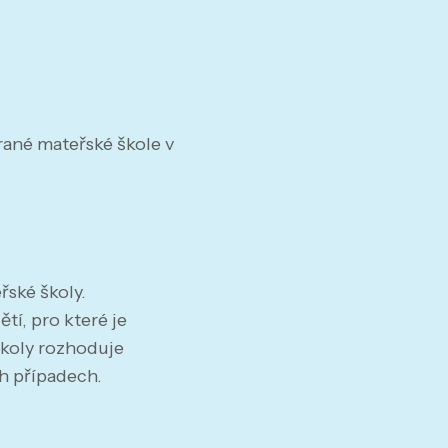
rané mateřské škole v
řské školy.
tí, pro které je
školy rozhoduje
ch případech.