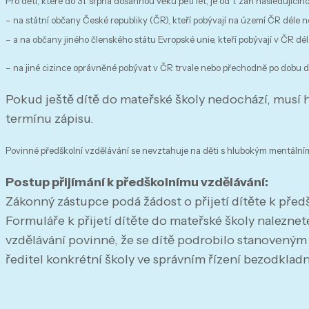
Pro děti, které do 31. srpna dosáhnou věku pěti let, je od 1. září následujíc
– na státní občany České republiky (ČR), kteří pobývají na území ČR déle 
– a na občany jiného členského státu Evropské unie, kteří pobývají v ČR dé
– na jiné cizince oprávněné pobývat v ČR trvale nebo přechodně po dobu de
Pokud ještě dítě do mateřské školy nedochází, musí 
termínu zápisu.
Povinné předškolní vzdělávání se nevztahuje na děti s hlubokým mentálním
Postup přijímání k předškolnímu vzdělávání:
Zákonný zástupce podá žádost o přijetí dítěte k pře
Formuláře k přijetí dítěte do mateřské školy nalezne
vzdělávání povinné, že se dítě podrobilo stanoveným
ředitel konkrétní školy ve správním řízení bezodklad