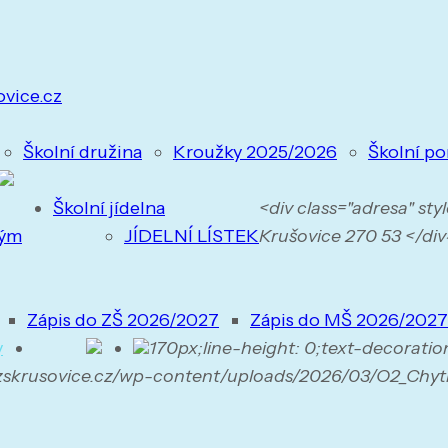
ovice.cz
Školní družina
Kroužky 2025/2026
Školní po
Školní jídelna
<div class="adresa" st
tým
JÍDELNÍ LÍSTEK
Krušovice 270 53 </div>
Zápis do ZŠ 2026/2027
Zápis do MŠ 2026/2027
y
170px;line-height: 0;text-decoratio
.zskrusovice.cz/wp-content/uploads/2026/03/O2_Chyt