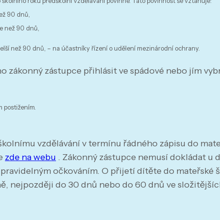
ího školního roku předškolní vzdělávání povinné. Tato povinnost se vztahuje:
než 90 dnů,
le než 90 dnů,
lší než 90 dnů, – na účastníky řízení o udělení mezinárodní ochrany.
ho zákonný zástupce přihlásit ve spádové nebo jím vyb
 postižením.
dškolnímu vzdělávání v termínu řádného zápisu do mate
te
zde na webu
. Zákonný zástupce nemusí dokládat u dě
 pravidelným očkováním. O přijetí dítěte do mateřské 
ně, nejpozději do 30 dnů nebo do 60 dnů ve složitější