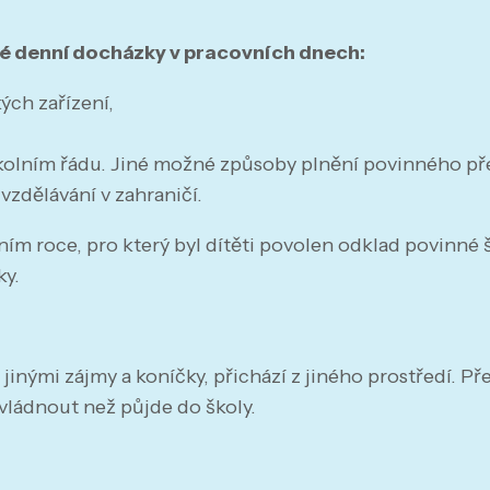
né denní docházky v pracovních dnech:
ých zařízení,
školním řádu. Jiné možné způsoby plnění povinného p
 vzdělávání v zahraničí.
ním roce, pro který byl dítěti povolen odklad povinné 
ky.
s jinými zájmy a koníčky, přichází z jiného prostředí. P
zvládnout než půjde do školy.