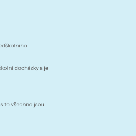
ředškolního
školní docházky a je
řes to všechno jsou