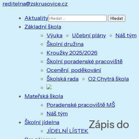
reditelna@zskrusovice.cz
Vyhledávání
Aktuality
Základní škola
Výuka
Učební plány
Náš tým
Školní družina
Kroužky 2025/2026
Školní poradenské pracoviště
Ocenění, poděkování
Školská rada
O2 Chytrá škola
Mateřská škola
Poradenské pracoviště MŠ
Náš tým
Zápis do
Školní jídelna
JÍDELNÍ LÍSTEK