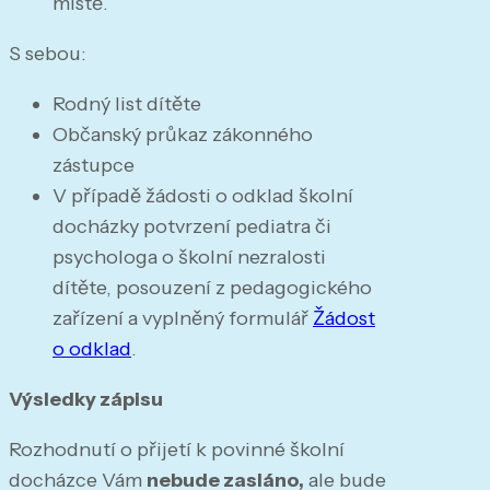
místě.
S sebou:
Rodný list dítěte
Občanský průkaz zákonného
zástupce
V případě žádosti o odklad školní
docházky potvrzení pediatra či
psychologa o školní nezralosti
dítěte, posouzení z pedagogického
zařízení a vyplněný formulář
Žádost
o odklad
.
Výsledky zápisu
Rozhodnutí o přijetí k povinné školní
docházce Vám
nebude zasláno,
ale bude