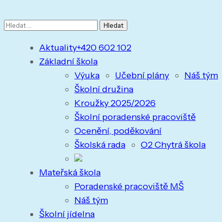
Vyhledávání
Aktuality
+420 602 102
Základní škola
Výuka
Učební plány
Náš tým
Školní družina
Kroužky 2025/2026
Školní poradenské pracoviště
Ocenění, poděkování
Školská rada
O2 Chytrá škola
Mateřská škola
Poradenské pracoviště MŠ
Náš tým
Školní jídelna