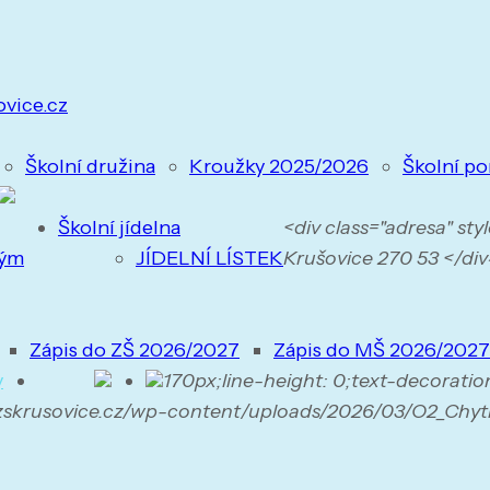
ovice.cz
Školní družina
Kroužky 2025/2026
Školní po
Školní jídelna
<div class="adresa" st
tým
JÍDELNÍ LÍSTEK
Krušovice 270 53 </div>
Zápis do ZŠ 2026/2027
Zápis do MŠ 2026/2027
y
170px;line-height: 0;text-decoratio
.zskrusovice.cz/wp-content/uploads/2026/03/O2_Chyt