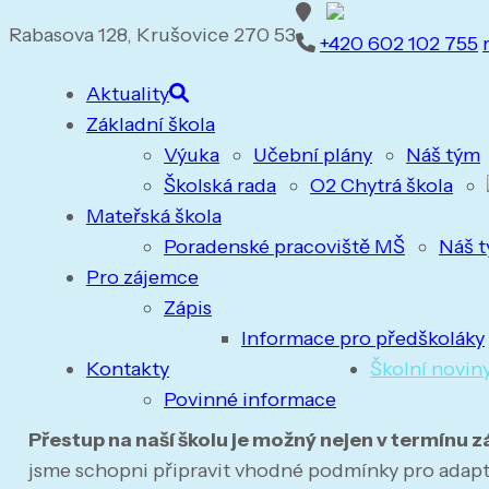
Rabasova 128, Krušovice 270 53
+420 602 102 755
Aktuality
Základní škola
Výuka
Učební plány
Náš tým
Školská rada
O2 Chytrá škola
Mateřská škola
Poradenské pracoviště MŠ
Náš 
Pro zájemce
Zápis
Informace pro předškoláky
Kontakty
Školní novin
Povinné informace
Přestup na naší školu je možný nejen v termínu z
jsme schopni připravit vhodné podmínky pro adapt