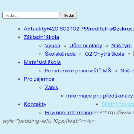
Vyhledávání
Aktuality
+420 602 102 755
reditelna@zskrus
Základní škola
Výuka
Učební plány
Náš tým
Školská rada
O2 Chytrá škola
Mateřská škola
Poradenské pracoviště MŠ
Náš 
Pro zájemce
Zápis
Informace pro předškoláky
Kontakty
Školní novin
Povinné informace
src="http://www
style="padding-left: 10px;float:"></a>