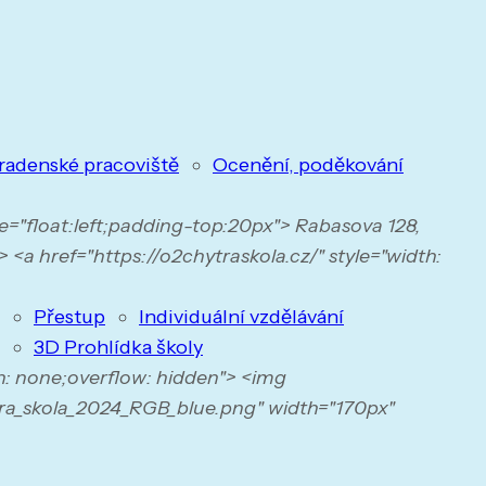
radenské pracoviště
Ocenění, poděkování
yle="float:left;padding-top:20px"> Rabasova 128,
 <a href="https://o2chytraskola.cz/" style="width:
Přestup
Individuální vzdělávání
3D Prohlídka školy
n: none;overflow: hidden"> <img
ra_skola_2024_RGB_blue.png" width="170px"