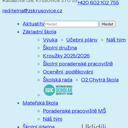
Rabasova 128, Krušovice 270 53
+420 602 102 755
reditelna@zskrusovice.cz
Vyhledávání
Aktuality
Základní škola
Výuka
Učební plány
Náš tým
Školní družina
Kroužky 2025/2026
Školní poradenské pracoviště
Ocenění, poděkování
Školská rada
O2 Chytrá škola
Mateřská škola
Poradenské pracoviště MŠ
Náš tým
Uklidili
Školní jídelna