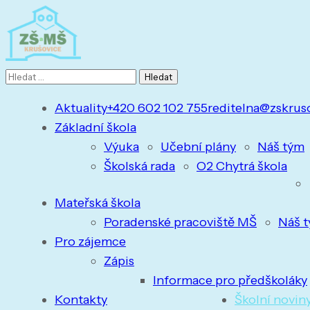
Vyhledávání
Aktuality
+420 602 102 755
reditelna@zskrus
Základní škola
Výuka
Učební plány
Náš tým
Školská rada
O2 Chytrá škola
Mateřská škola
Poradenské pracoviště MŠ
Náš 
Pro zájemce
Zápis
Informace pro předškoláky
Kontakty
Školní novin