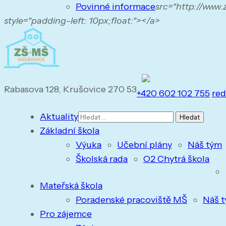
Povinné informace
src="http://www
style="padding-left: 10px;float:"></a>
Rabasova 128, Krušovice 270 53
+420 602 102 755
red
Vyhledávání
Aktuality
Základní škola
Výuka
Učební plány
Náš tým
Školská rada
O2 Chytrá škola
Mateřská škola
Poradenské pracoviště MŠ
Náš 
Pro zájemce