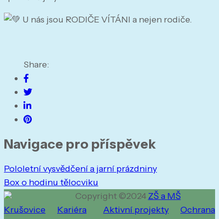
U
nás jsou RODIČE VÍTÁNI a nejen rodiče.
Share:
Navigace pro příspěvek
Pololetní vysvědčení a jarní prázdniny
Box o hodinu tělocviku
Copyright ©2024
ZŠ a MŠ
Krušovice
Kariéra
Aktivní projekty
Ochrana