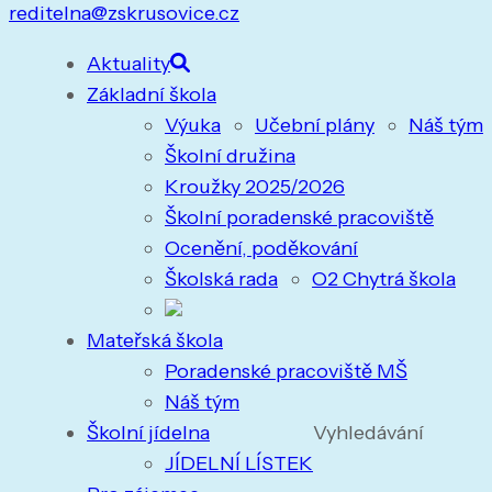
reditelna@zskrusovice.cz
Aktuality
Základní škola
Výuka
Učební plány
Náš tým
Školní družina
Kroužky 2025/2026
Školní poradenské pracoviště
Ocenění, poděkování
Školská rada
O2 Chytrá škola
Mateřská škola
Poradenské pracoviště MŠ
Náš tým
Školní jídelna
Vyhledávání
JÍDELNÍ LÍSTEK