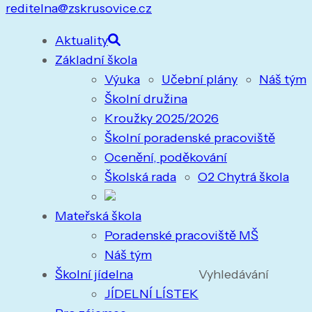
reditelna@zskrusovice.cz
Aktuality
Základní škola
Výuka
Učební plány
Náš tým
Školní družina
Kroužky 2025/2026
Školní poradenské pracoviště
Ocenění, poděkování
Školská rada
O2 Chytrá škola
Mateřská škola
Poradenské pracoviště MŠ
Náš tým
Školní jídelna
Vyhledávání
JÍDELNÍ LÍSTEK