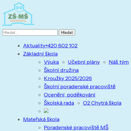
Vyhledávání
Aktuality
+420 602 102
Základní škola
Výuka
Učební plány
Náš tým
Školní družina
Kroužky 2025/2026
Školní poradenské pracoviště
Ocenění, poděkování
Školská rada
O2 Chytrá škola
Mateřská škola
Poradenské pracoviště MŠ