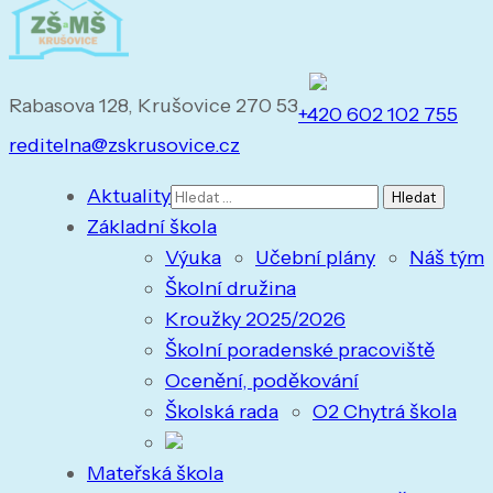
Rabasova 128, Krušovice 270 53
+420 602 102 755
reditelna@zskrusovice.cz
Vyhledávání
Aktuality
Základní škola
Výuka
Učební plány
Náš tým
Školní družina
Kroužky 2025/2026
Školní poradenské pracoviště
Ocenění, poděkování
Školská rada
O2 Chytrá škola
Mateřská škola