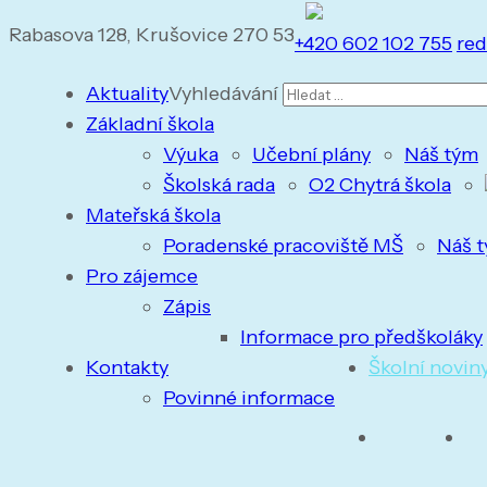
Rabasova 128, Krušovice 270 53
+420 602 102 755
red
Aktuality
Vyhledávání
Základní škola
Výuka
Učební plány
Náš tým
Školská rada
O2 Chytrá škola
Mateřská škola
Poradenské pracoviště MŠ
Náš 
Pro zájemce
Zápis
Informace pro předškoláky
Kontakty
Školní novin
Povinné informace