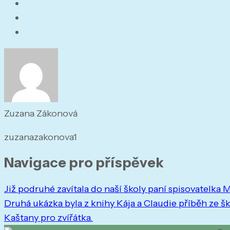
Zuzana Zákonová
zuzanazakonova1
Navigace pro příspěvek
Již podruhé zavítala do naší školy paní spisovatelka
Druhá ukázka byla z knihy Kája a Claudie příběh ze šk
Kaštany pro zvířátka.