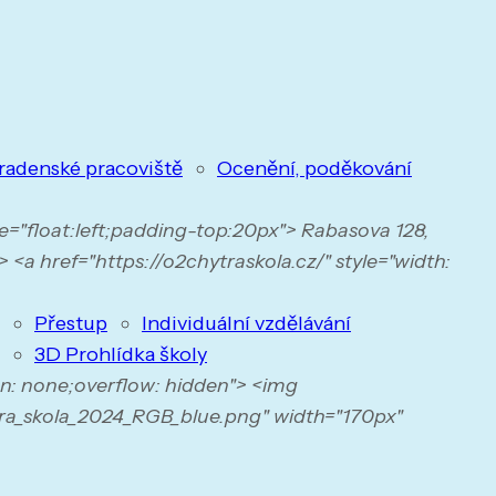
radenské pracoviště
Ocenění, poděkování
yle="float:left;padding-top:20px"> Rabasova 128,
 <a href="https://o2chytraskola.cz/" style="width:
Přestup
Individuální vzdělávání
3D Prohlídka školy
on: none;overflow: hidden"> <img
ra_skola_2024_RGB_blue.png" width="170px"