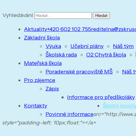
Vyhledávání
Aktuality
+420 602 102 755
reditelna@zskrus
Základní škola
Výuka
Učební plány
Náš tým
Školská rada
O2 Chytrá škola
Mateřská škola
Poradenské pracoviště MŠ
Náš 
Pro zájemce
Zápis
Informace pro předškoláky
Kontakty
Školní novin
Povinné informace
src="http://www
style="padding-left: 10px;float:"></a>